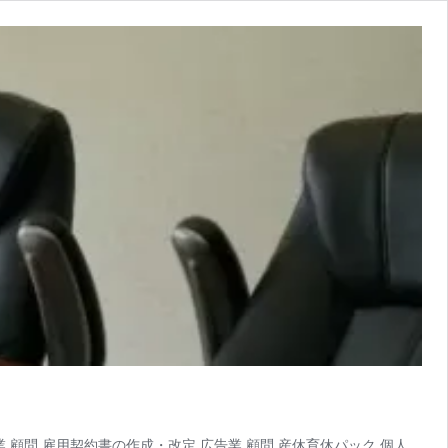
顧問 雇用契約書の作成・改定 広告業 顧問 産休育休パック 個人