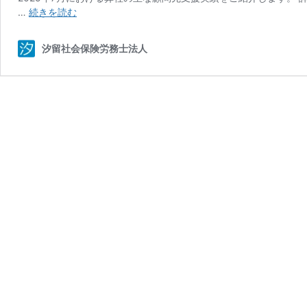
【2025
…
続きを読む
年
7
汐留社会保険労務士法人
月】
顧
問
先
支
援
実
績