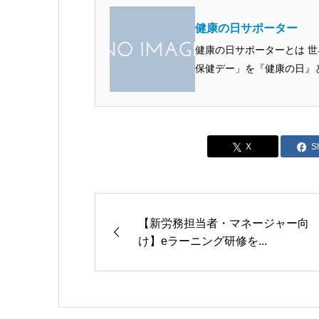
健康の日サポーター
健康の日サポーターとは 
保健デー」を『健康の日』
康の日」を「母の日」と同
だける方を募集しています。
積極的に発信し、活動を応
皆様は、ホームページにお
S
たり、費用等は一切かかりま
っぱいに広がる設定 *...
【新労務担当者・マネージャー向
け】eラーニング研修を...