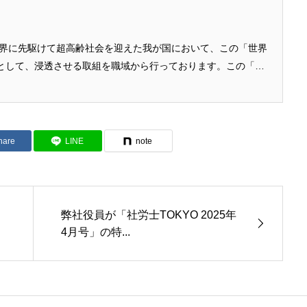
世界に先駆けて超高齢社会を迎えた我が国において、この「世界
として、浸透させる取組を職域から行っております。この「健
様の認知を目指し、健康の日サポーターとして一緒に活動いた
 ■ 参加要件 設立趣意に賛同する法人および個人 健康の日を
援いただけること*健康の日サポーターとしてご登録いただいた
名前を掲載させていただきます。（掲載希望者のみ）*参加にあ
hare
LINE
note
せん。 申込はこちら /* 外部の干渉を受けず、親要素の幅い
弊社役員が「社労士TOKYO 2025年
4月号」の特...