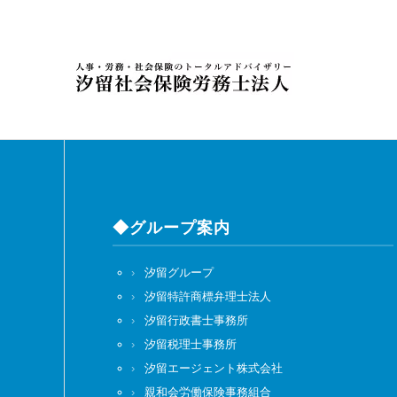
◆グループ案内
汐留グループ
汐留特許商標弁理士法人
汐留行政書士事務所
汐留税理士事務所
汐留エージェント株式会社
親和会労働保険事務組合