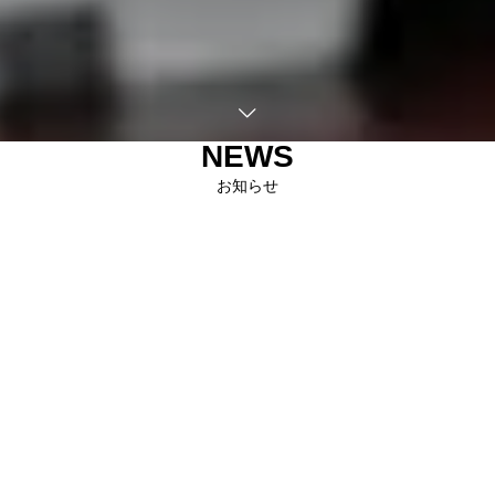
NEWS
お知らせ
汐留社会保険労務士法人からのお知らせです。
電話問合せ
メール問合せ
最新情報
セミナー・交流会
お知らせ
Yo
2026.08.07
【無料オンラインセミナー案内】7/29(水)～8/18(火)法律・社会保険・税金から理...
2026.08.03
「【社労士試験直前】最後の追い込み！科目別対策と勉強法を徹底解説【Part3】」動画を...