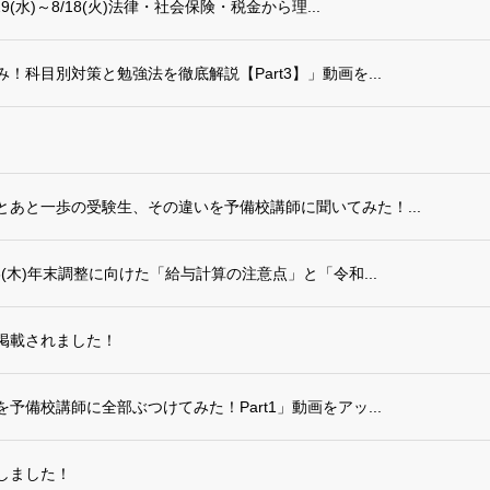
水)～8/18(火)法律・社会保険・税金から理...
科目別対策と勉強法を徹底解説【Part3】」動画を...
あと一歩の受験生、その違いを予備校講師に聞いてみた！...
(木)年末調整に向けた「給与計算の注意点」と「令和...
掲載されました！
備校講師に全部ぶつけてみた！Part1」動画をアッ...
しました！