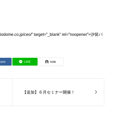
/shiodome.co.jp/ceo/” target=”_blank” rel=”noopener”>汐留パ
hare
LINE
note
【追加】６月セミナー開催！