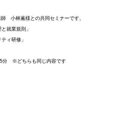
講師 小林薫様との共同セミナーです。
理と就業規則」
リティ研修」
時45分 ※どちらも同じ内容です