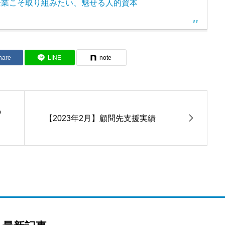
中小企業こそ取り組みたい、魅せる人的資本
hare
LINE
note
の
【2023年2月】顧問先支援実績