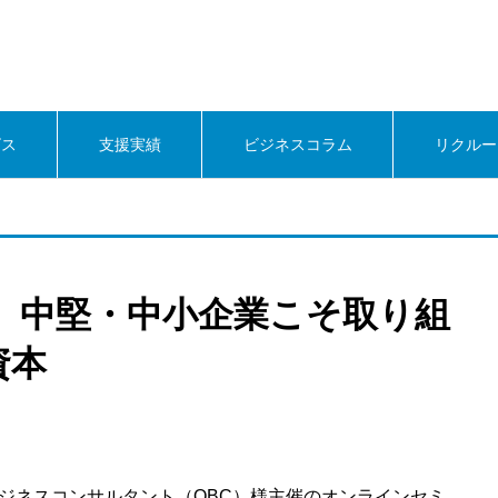
ビス
支援実績
ビジネスコラム
リクルー
】中堅・中小企業こそ取り組
資本
ックビジネスコンサルタント（OBC）様主催のオンラインセミ