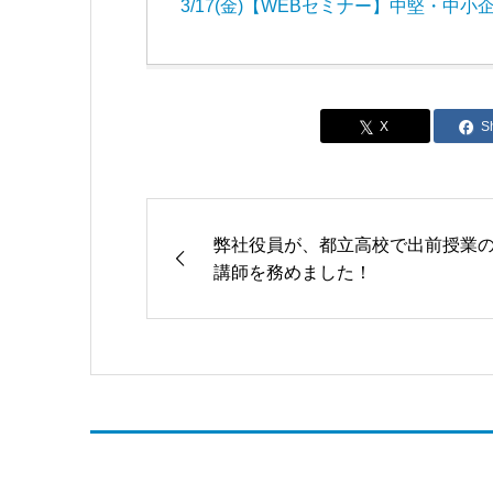
3/17(金)【WEBセミナー】中堅・
S
弊社役員が、都立高校で出前授業
講師を務めました！