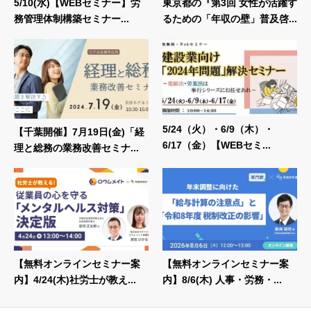
5/10(水)【WEBセミナー】労
東京都の『第3回 女性が活躍す
務管理体制構築セミナー...
るための「年収の壁」普及啓...
5/24（火）・6/9（木）・
【千葉開催】7月19日(金)「経
6/17（金）【WEBセミ...
理と総務の業務改善セミナ...
【無料オンラインセミナー案
【無料オンラインセミナー案
内】4/24(木)社労士が教え...
内】8/6(木) 人事・労務・...