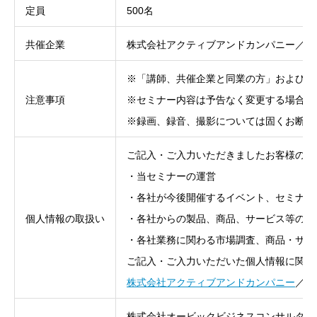
定員
500名
共催企業
株式会社アクティブアンドカンパニー／汐
※「講師、共催企業と同業の方」および「
注意事項
※セミナー内容は予告なく変更する場合が
※録画、録音、撮影については固くお断り
ご記入・ご入力いただきましたお客様の個
・当セミナーの運営
・各社が今後開催するイベント、セミナー
個人情報の取扱い
・各社からの製品、商品、サービス等のご
・各社業務に関わる市場調査、商品・サー
ご記入・ご入力いただいた個人情報に関す
株式会社アクティブアンドカンパニー
／
汐
株式会社オービックビジネスコンサルタン