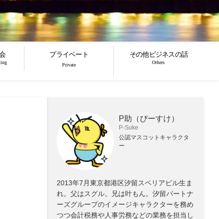
会
プライベート
その他ビジネスの話
ting
Others
Private
P助（ぴーすけ）
P-Suke
公認マスコットキャラクタ
ー
2013年7月東京都港区汐留スペリアビル生ま
れ。父はスグル。兄は叶もん。汐留パートナ
ーズグループのイメージキャラクターを務め
つつ会計税務や人事労務などの業務を担当し