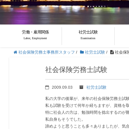
労働・雇用関係
社労士試験
Labor, Employment
Examination
社会保険労務士事務所スタッフ
/
社労士試験
/
社会保
社会保険労務士試験
2009.09.03
社労士試験
私の大学の後輩が、来年の社会保険労務士試
私も試験を受けて何年か経ちますが、資格を
特に社会人の方は、勉強時間を捻出するのが
私自身もそうでした。
諦めようと思うことも多々ありましたが、気