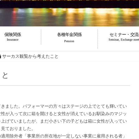
保険関係
各種年金関係
セミナー・交流
Insurance
Seminar, Exchange mee
Pension
サーカス観覧から考えたこと
こと
てきました。パフォーマーの方々はステージの上でとても輝いてい
女性が入って次に箱を開けると女性が消えているお馴染みのマジッ
を上げていましたが、まだ小さい下の子どもは箱に女性が入ってい
く見ておりました。
の適用除外者「事業所の所在地が一定しない事業に雇用される者」