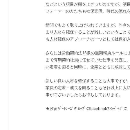
などという項目が頭をよぎったのですが、演
フォーマーの方たちも社保完備。時代の流れ
新聞でもよく取り上げられていますが、昨今の
まり人材を確保することが難しいということ
も人材確保のアプローチの一つとして社保加
さらには労働契約法18条の無期転換ルールに
まで有期契約社員に任せていた仕事を見直し
い定着を図ると同時に、企業とともに成長し
新しい良い人材を確保することも大事ですが
業員の定着・成長を図ることもそれ以上に大
事がございましたらお待ちしております。
★汐留ﾊﾟｰﾄﾅｰｽﾞｸﾞﾙｰﾌﾟのfacebookﾌｧﾝ