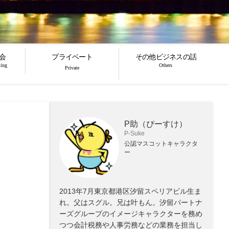
会
プライベート
その他ビジネスの話
ting
Others
Private
P助（ぴーすけ）
P-Suke
公認マスコットキャラクタ
ー
2013年7月東京都港区汐留スペリアビル生ま
れ。父はスグル。兄は叶もん。汐留パートナ
ーズグループのイメージキャラクターを務め
つつ会計税務や人事労務などの業務を担当し