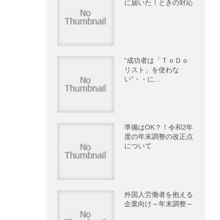
に届いた！ときの対応
“成功者は「ＴｏＤｏ
リスト」を使わな
い”・・に...
準備はOK？！令和2年
度の年末調整の改正点
について
外国人労働者を抱える
企業向け～年末調整～