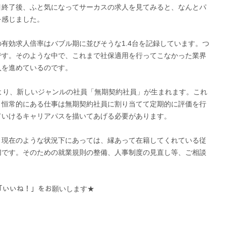
目終了後、ふと気になってサーカスの求人を見てみると、なんとパ
を感じました。
有効求人倍率はバブル期に並びそうな1.4台を記録しています。つ
です。そのような中で、これまで社保適用を行ってこなかった業界
入を進めているのです。
より、新しいジャンルの社員「無期契約社員」が生まれます。これ
、恒常的にある仕事は無期契約社員に割り当てて定期的に評価を行
ていけるキャリアパスを描いてあげる必要があります。
、現在のような状況下にあっては、縁あって在籍してくれている従
切です。そのための就業規則の整備、人事制度の見直し等、ご相談
ﾍﾟｰｼﾞに「いいね！」をお願いします★