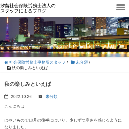
汐留社会保険労務士法人の
スタッフによるブログ
toggle
menu
社会保険労務士事務所スタッフ
/
未分類
/
秋の楽しみといえば
秋の楽しみといえば
2022.10.26
未分類
こんにちは
はやいもので10月の後半にはいり、少しずつ寒さを感じるように
なりました。