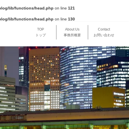
log/lib/functions/head.php
on line
121
log/lib/functions/head.php
on line
130
TOP
About Us
Contact
トップ
事務所概要
お問い合わせ