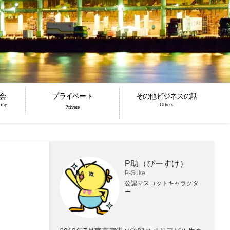
会
プライベート
その他ビジネスの話
ting
Others
Private
P助（ぴーすけ）
P-Suke
公認マスコットキャラクタ
ー