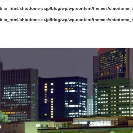
blic_html/shiodome-sr.jp/blog/wp/wp-content/themes/shiodome_b
blic_html/shiodome-sr.jp/blog/wp/wp-content/themes/shiodome_b