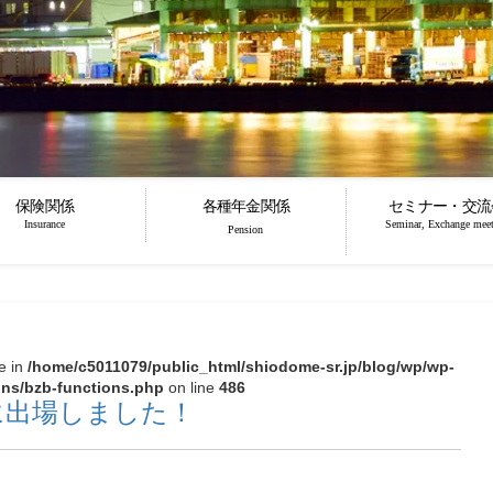
保険関係
各種年金関係
セミナー・交流
Insurance
Seminar, Exchange mee
Pension
se in
/home/c5011079/public_html/shiodome-sr.jp/blog/wp/wp-
ons/bzb-functions.php
on line
486
に出場しました！