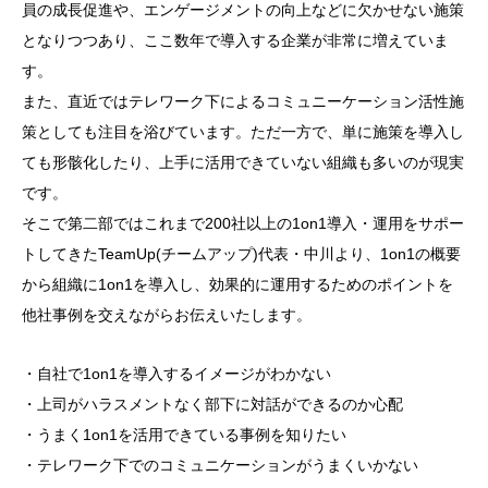
員の成長促進や、エンゲージメントの向上などに欠かせない施策
となりつつあり、ここ数年で導入する企業が非常に増えていま
す。
また、直近ではテレワーク下によるコミュニーケーション活性施
策としても注目を浴びています。ただ一方で、単に施策を導入し
ても形骸化したり、上手に活用できていない組織も多いのが現実
です。
そこで第二部ではこれまで200社以上の1on1導入・運用をサポー
トしてきたTeamUp(チームアップ)代表・中川より、1on1の概要
から組織に1on1を導入し、効果的に運用するためのポイントを
他社事例を交えながらお伝えいたします。
・自社で1on1を導入するイメージがわかない
・上司がハラスメントなく部下に対話ができるのか心配
・うまく1on1を活用できている事例を知りたい
・テレワーク下でのコミュニケーションがうまくいかない