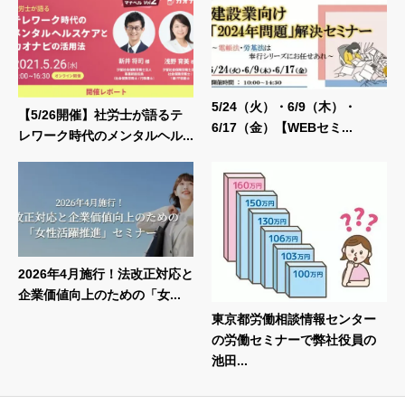
5/24（火）・6/9（木）・
【5/26開催】社労士が語るテ
6/17（金）【WEBセミ...
レワーク時代のメンタルヘル...
2026年4月施行！法改正対応と
企業価値向上のための「女...
東京都労働相談情報センター
の労働セミナーで弊社役員の
池田...