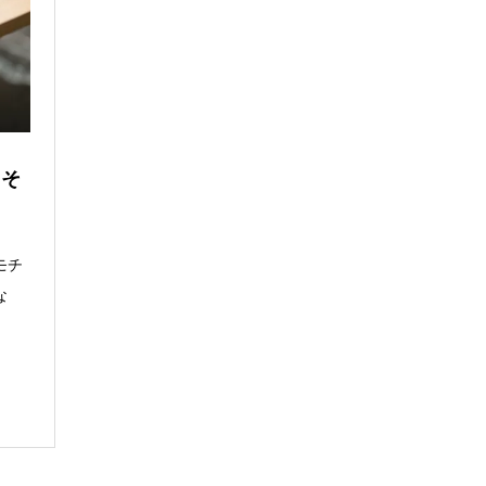
こそ
モチ
な