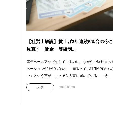
【社労士解説】賃上げ3年連続5％台の今
見直す「賃金・等級制...
毎年ベースアップをしているのに、なぜか中堅社員の
ベーションが上がらない。「頑張っても評価が変わら
い」という声が、こっそり人事に届いている——そ...
人事
2026.04.20