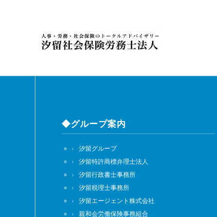
◆グループ案内
汐留グループ
汐留特許商標弁理士法人
汐留行政書士事務所
汐留税理士事務所
汐留エージェント株式会社
親和会労働保険事務組合