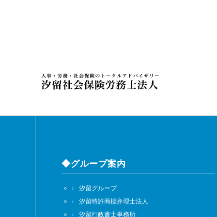
◆グループ案内
汐留グループ
汐留特許商標弁理士法人
汐留行政書士事務所