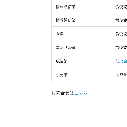
情報通信業
労使
情報通信業
労使
医業
労使
コンサル業
労使
広告業
助成
小売業
助成
お問合せは
こちら
。