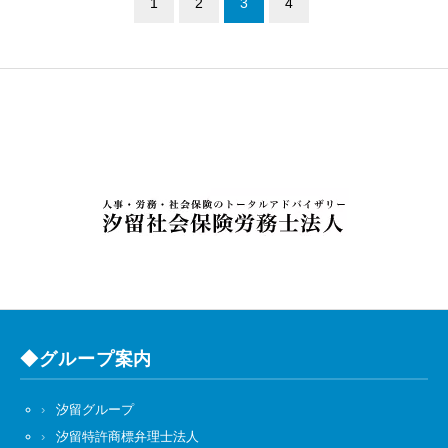
1
2
3
4
◆グループ案内
汐留グループ
汐留特許商標弁理士法人