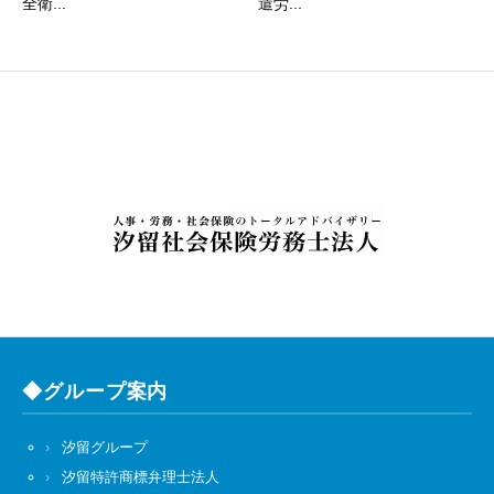
全衛...
遣労...
◆グループ案内
汐留グループ
汐留特許商標弁理士法人