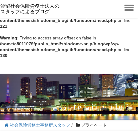
汐留社会保険労務士法人の
Warning
: Trying to access array offset on false in
スタッフによるブログ
toggle
/home/c5011079/public_html/shiodome-sr.jp/blog/wp/wp-
menu
content/themes/shiodome_blog/lib/functions/head.php
on line
121
Warning
: Trying to access array offset on false in
/home/c5011079/public_html/shiodome-sr.jp/blog/wp/wp-
content/themes/shiodome_blog/lib/functions/head.php
on line
130
社会保険労務士事務所スタッフ
/
プライベート