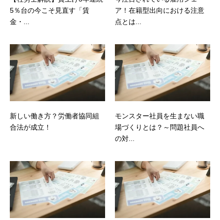
5％台の今こそ見直す「賃
ア！在籍型出向における注意
金・...
点とは...
新しい働き方？労働者協同組
モンスター社員を生まない職
合法が成立！
場づくりとは？～問題社員へ
の対...