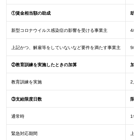
①賃金相当額の助成
助成
新型コロナウイルス感染症の影響を受ける事業主
4/5
上記かつ、解雇等をしていないなど要件を満たす事業主
9/10
②教育訓練を実施したときの加算
加算
教育訓練を実施
2,4
③支給限度日数
限度
通常時
1年
緊急対応期間
上記