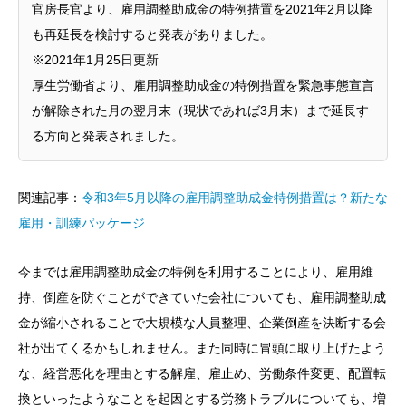
官房長官より、雇用調整助成金の特例措置を2021年2月以降
も再延長を検討すると発表がありました。
※2021年1月25日更新
厚生労働省より、雇用調整助成金の特例措置を緊急事態宣言
が解除された月の翌月末（現状であれば3月末）まで延長す
る方向と発表されました。
関連記事：
令和3年5月以降の雇用調整助成金特例措置は？新たな
雇用・訓練パッケージ
今までは雇用調整助成金の特例を利用することにより、雇用維
持、倒産を防ぐことができていた会社についても、雇用調整助成
金が縮小されることで大規模な人員整理、企業倒産を決断する会
社が出てくるかもしれません。また同時に冒頭に取り上げたよう
な、経営悪化を理由とする解雇、雇止め、労働条件変更、配置転
換といったようなことを起因とする労務トラブルについても、増