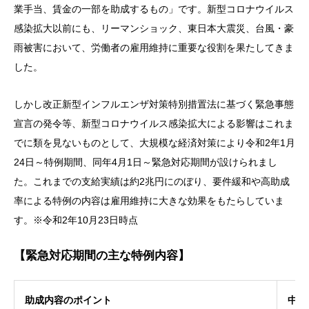
業手当、賃金の一部を助成するもの」です。新型コロナウイルス
感染拡大以前にも、リーマンショック、東日本大震災、台風・豪
雨被害において、労働者の雇用維持に重要な役割を果たしてきま
した。
しかし改正新型インフルエンザ対策特別措置法に基づく緊急事態
宣言の発令等、新型コロナウイルス感染拡大による影響はこれま
でに類を見ないものとして、大規模な経済対策により令和2年1月
24日～特例期間、同年4月1日～緊急対応期間が設けられまし
た。これまでの支給実績は約2兆円にのぼり、要件緩和や高助成
率による特例の内容は雇用維持に大きな効果をもたらしていま
す。※令和2年10月23日時点
【緊急対応期間の主な特例内容】
助成内容のポイント
中小