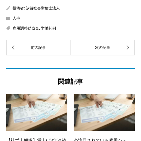
投稿者:
汐留社会労務士法人
人事
雇用調整助成金
,
労働判例
関連記事
【社労士解説】賃上げ3年連続
今注目されている雇用シェ