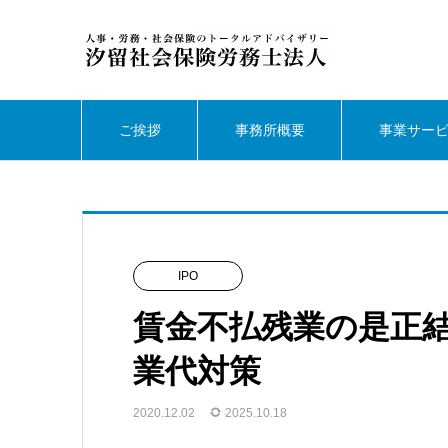
ご挨拶
事務所概要
事業サー
IPO
賃金不払残業の是正
業代対策
2020.12.02
2025.10.18