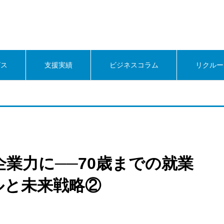
ビス
支援実績
ビジネスコラム
リクルー
業力に──70歳までの就業
ルと未来戦略②