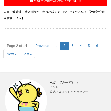
汐留社会保険労務士法人のYoutube
人事労務管理・社会保険から年金相談まで、お任せください！【汐留社会保
険労務士法人】
Page 2 of 14
‹ Previous
1
2
3
4
5
6
Next ›
Last »
P助（ぴーすけ）
P-Suke
公認マスコットキャラクター