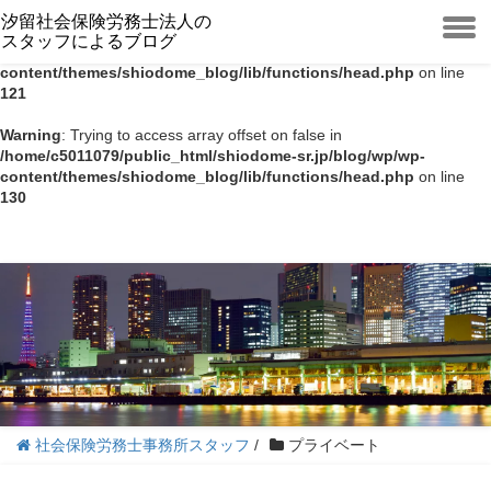
汐留社会保険労務士法人の
Warning
: Trying to access array offset on false in
スタッフによるブログ
toggle
/home/c5011079/public_html/shiodome-sr.jp/blog/wp/wp-
menu
content/themes/shiodome_blog/lib/functions/head.php
on line
121
Warning
: Trying to access array offset on false in
/home/c5011079/public_html/shiodome-sr.jp/blog/wp/wp-
content/themes/shiodome_blog/lib/functions/head.php
on line
130
社会保険労務士事務所スタッフ
/
プライベート