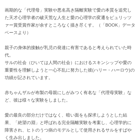
画期的な「代理母」実験や悪名高き隔離実験で愛の本質を追究し
た天才心理学者の破天荒な人生と愛の心理学の変遷をピュリッツ
ァー賞受賞作家が余すところなく描き尽くす。（「BOOK」データ
ベースより）
親子の身体的接触が乳児の発達に有害であると考えられていた時
代。
サルの社会（ひいては人間の社会）におけるスキンシップや愛の
重要性を理解しようと一心不乱に努力した彼(ハリー・ハーロウ)の
功績が記されています。
赤ちゃんザルが布製の母親にしがみつく有名な「代理母実験」な
ど、彼は様々な実験をしました。
愛の最良の部分だけではなく、暗い面をも探求しようとした結
果、「絶望の淵」と呼ばれる完全隔離実験を考案し、心理学的に
障害され、ヒトのうつ病のモデルとして使用されるサルをすばや
く生み出しました。