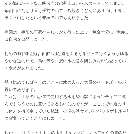
その際はハードな上級者向けの登山口からスタートしてしまい、
鍋割山にたどり着く手前の山で、鍋焼きうどんにありつけず泣く
泣く下山したという未練の山でもありました。
今回は、事前の下調べをしっかり行った上で、気合十分に6時前に
は自宅を出発しました。
初めの1時間程度はほぼ平坦な道をぐるぐる登って行くようなゆる
やかな道のりで、鳥の声や、沢の水の音を楽しみながら登ってい
く余裕がありました。
登り始めてしばらくのところに水の入った大量のペットボトルが
置いてあります。
これは、山頂の山小屋で使用する水を登山客にボランティアに運
んでもらうために置いてあるものなのですが、ここまでの道のり
に体力を持て余していた私は、標準の2Lサイズのペットボトルを1
つ背負っていくことにしました。
しかし、2Lペットボトルの水をリュックにしまってからの道のり